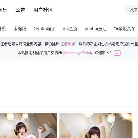
图集
公告
用户社区
文章
猫裘
木绵绵
Nyako喵子
yui金鱼
yuuhui玉汇
神楽坂真冬
不注册也可以访问全部内容，但仍建议
注册账号
，以后的新企划也会给老用户提供一些
本站刚刚创建了用户交流群
@meizhi_official
，欢迎加入！
✕