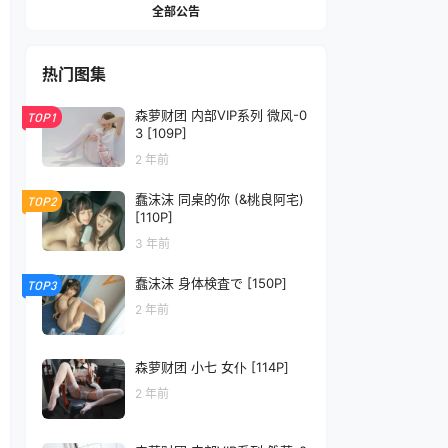
全部公告
热门图集
森萝财团 内部VIP系列 微风-0
TOP1
3 [109P]
2 年前
蠢沫沫 同桌的你 (&桃良阿宅)
TOP2
[110P]
3 年前
蠢沫沫 身体検査で [150P]
TOP3
2 年前
森萝财团 小七 女仆 [114P]
2 年前