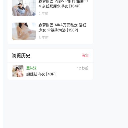
森萝财团 内部VIP系列 雏菊-0
4 灰丝死库水毛衣 [164P]
2 年前
森萝财团 AIKA万元私定 浴缸
少女 全裸泡泡浴 [158P]
3 年前
浏览历史
清空
蠢沫沫
14 秒前
蝴蝶结内衣 [40P]