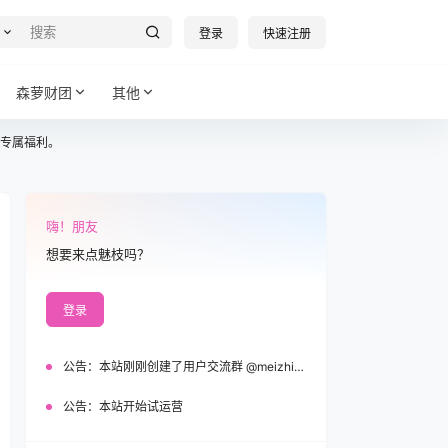
登录
快速注册
森萝财团
其他
专属福利。
嗨！朋友
想要来点魅枝吗？
登录
公告：
本站刚刚创建了用户交流群 @meizhi_official，欢迎加入！
公告：
本站开始试运营