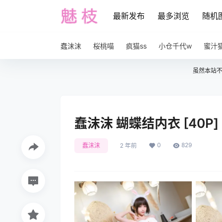
最新发布
最多浏览
随机
蠢沫沫
桜桃喵
疯猫ss
小仓千代w
蜜汁
虽然本站
蠢沫沫 蝴蝶结内衣 [40P]
0
829
蠢沫沫
2 年前