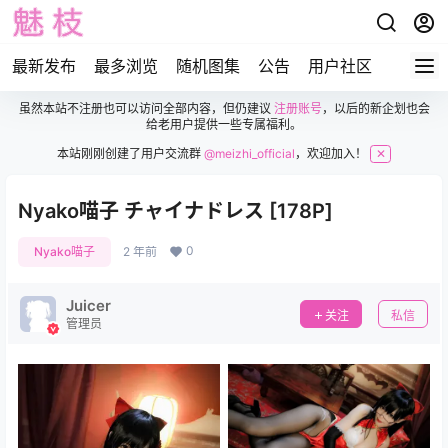
最新发布
最多浏览
随机图集
公告
用户社区
虽然本站不注册也可以访问全部内容，但仍建议
注册账号
，以后的新企划也会
给老用户提供一些专属福利。
本站刚刚创建了用户交流群
@meizhi_official
，欢迎加入！
✕
Nyako喵子 チャイナドレス [178P]
0
Nyako喵子
2 年前
Juicer
关注
私信
管理员