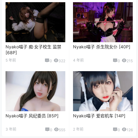
Nyako喵子 痴·女子校生 监禁
Nyako喵子 杀生院女仆 [40P]
[68P]
5 年前
4 年前
0
322
0
215
Nyako喵子 风纪委员 [85P]
Nyako喵子 爱宕机车 [14P]
3 年前
2 年前
0
555
0
126