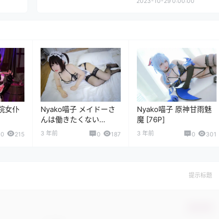
2023-10-29 0:00:00
生院女仆
Nyako喵子 メイドーさ
Nyako喵子 原神甘雨魅
んは働きたくない
魔 [76P]
[128P]
3 年前
3 年前
0
215
0
187
0
301
提示标题
确认修改