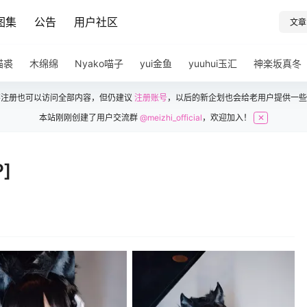
图集
公告
用户社区
文章
猫裘
木绵绵
Nyako喵子
yui金鱼
yuuhui玉汇
神楽坂真冬
不注册也可以访问全部内容，但仍建议
注册账号
，以后的新企划也会给老用户提供一些
本站刚刚创建了用户交流群
@meizhi_official
，欢迎加入！
✕
]