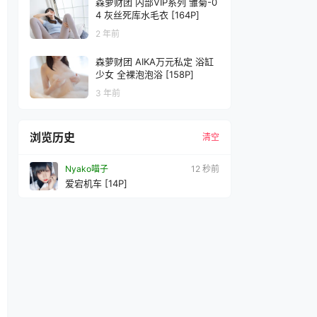
森萝财团 内部VIP系列 雏菊-0
4 灰丝死库水毛衣 [164P]
2 年前
森萝财团 AIKA万元私定 浴缸
少女 全裸泡泡浴 [158P]
3 年前
浏览历史
清空
Nyako喵子
13 秒前
爱宕机车 [14P]