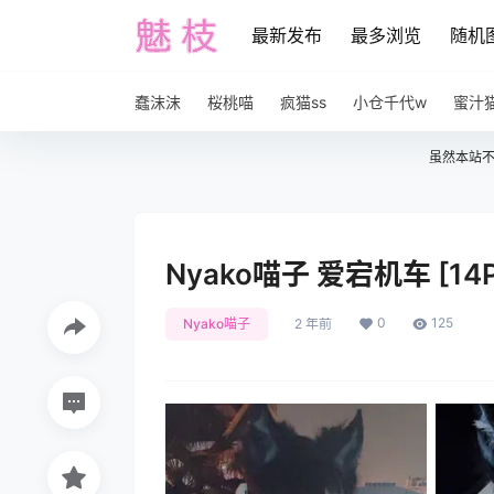
最新发布
最多浏览
随机
蠢沫沫
桜桃喵
疯猫ss
小仓千代w
蜜汁
虽然本站
Nyako喵子 爱宕机车 [14P
0
125
Nyako喵子
2 年前