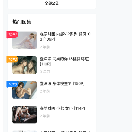
全部公告
热门图集
森萝财团 内部VIP系列 微风-0
TOP1
3 [109P]
2 年前
蠢沫沫 同桌的你 (&桃良阿宅)
TOP2
[110P]
3 年前
蠢沫沫 身体検査で [150P]
TOP3
2 年前
森萝财团 小七 女仆 [114P]
2 年前