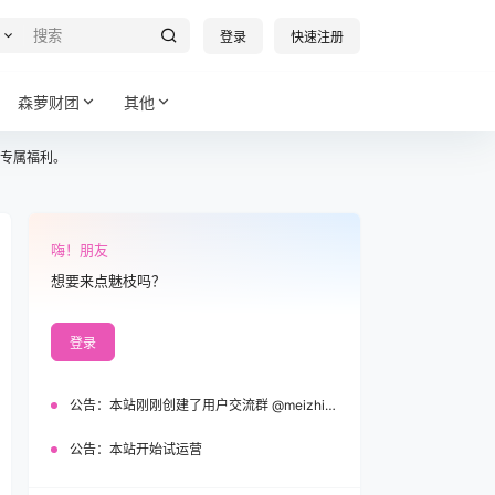
登录
快速注册
森萝财团
其他
专属福利。
嗨！朋友
想要来点魅枝吗？
登录
公告：
本站刚刚创建了用户交流群 @meizhi_official，欢迎加入！
公告：
本站开始试运营