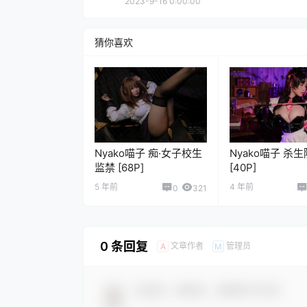
2023-9-16 0:00:00
猜你喜欢
Nyako喵子 痴·女子校生
Nyako喵子 杀
监禁 [68P]
[40P]
5 年前
4 年前
0
321
0 条回复
文章作者
管理员
A
M
欢迎您，新朋友，感谢参与互动！