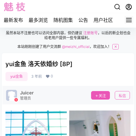
最新发布
最多浏览
随机图集
公告
用户社区
虽然本站不注册也可以访问全部内容，但仍建议
注册账号
，以后的新企划也会
给老用户提供一些专属福利。
本站刚刚创建了用户交流群
@meizhi_official
，欢迎加入！
✕
yui金鱼 洛天依婚纱 [8P]
0
yui金鱼
3 年前
Juicer
关注
私信
管理员