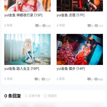
yui金鱼 神都夜行录 [13P]
yui金鱼 贞德 [17P]
5 年前
3 年前
0
128
0
113
yui金鱼 路人女主 [19P]
yui金鱼 蝶步 [14P]
3 年前
2 年前
0
337
0
969
0 条回复
文章作者
管理员
A
M