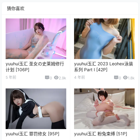
猜你喜欢
yuuhui玉汇 圣女の史莱姆修行
yuuhui玉汇 2023 Leohex泳装
计划 [106P]
系列 Part I [42P]
5 年前
4 年前
0
2.9k
0
1.8k
yuuhui玉汇 罪罚修女 [95P]
yuuhui玉汇 粉兔束缚 [51P]