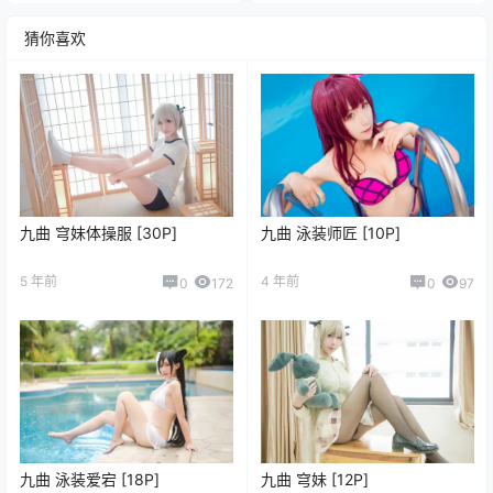
猜你喜欢
九曲 穹妹体操服 [30P]
九曲 泳装师匠 [10P]
5 年前
4 年前
0
172
0
97
九曲 泳装爱宕 [18P]
九曲 穹妹 [12P]