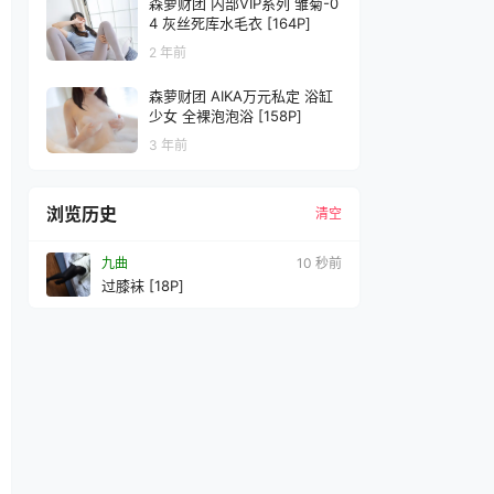
森萝财团 内部VIP系列 雏菊-0
4 灰丝死库水毛衣 [164P]
2 年前
森萝财团 AIKA万元私定 浴缸
少女 全裸泡泡浴 [158P]
3 年前
浏览历史
清空
九曲
11 秒前
过膝袜 [18P]