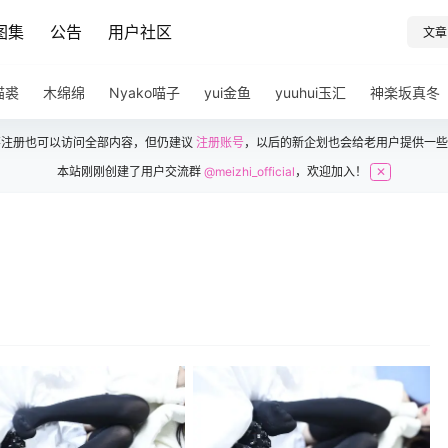
图集
公告
用户社区
文章
猫裘
木绵绵
Nyako喵子
yui金鱼
yuuhui玉汇
神楽坂真冬
不注册也可以访问全部内容，但仍建议
注册账号
，以后的新企划也会给老用户提供一些
本站刚刚创建了用户交流群
@meizhi_official
，欢迎加入！
✕