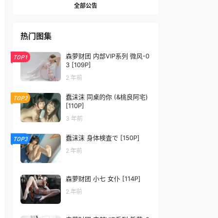
全部公告
热门图集
森萝财团 内部VIP系列 微风-0
TOP1
3 [109P]
2 年前
蠢沫沫 同桌的你 (&桃良阿宅)
TOP2
[110P]
3 年前
蠢沫沫 身体検査で [150P]
TOP3
2 年前
森萝财团 小七 女仆 [114P]
2 年前