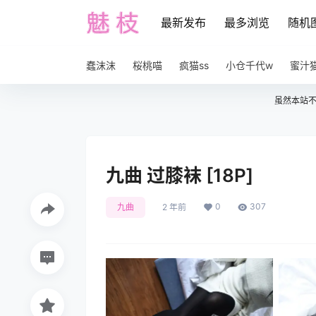
最新发布
最多浏览
随机
蠢沫沫
桜桃喵
疯猫ss
小仓千代w
蜜汁
虽然本站
九曲 过膝袜 [18P]
0
307
九曲
2 年前