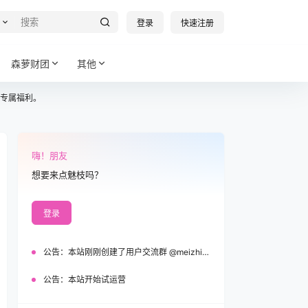
登录
快速注册
森萝财团
其他
专属福利。
嗨！朋友
想要来点魅枝吗？
登录
公告：
本站刚刚创建了用户交流群 @meizhi_official，欢迎加入！
公告：
本站开始试运营