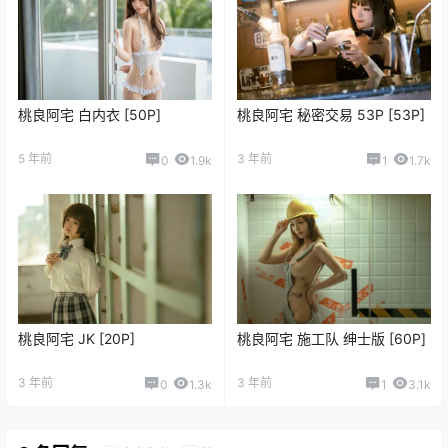
桃良阿宅 白内衣 [50P]
桃良阿宅 秘密交易 53P [53P]
5 年前
3 年前
0
1.9k
1
1.7k
桃良阿宅 JK [20P]
桃良阿宅 施工队 绅士版 [60P]
3 年前
3 年前
0
1.3k
1
3.1k