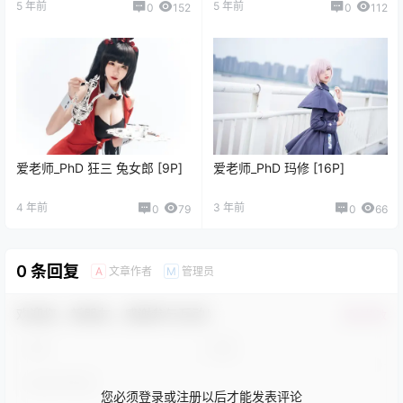
5 年前
5 年前
0
152
0
112
爱老师_PhD 狂三 兔女郎 [9P]
爱老师_PhD 玛修 [16P]
4 年前
3 年前
0
79
0
66
0 条回复
文章作者
管理员
A
M
欢迎您，新朋友，感谢参与互动！
确认修改
您必须登录或注册以后才能发表评论