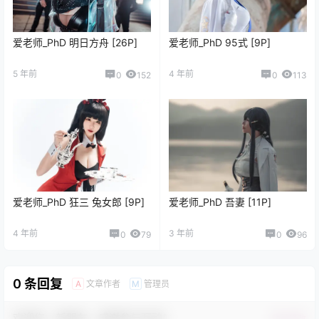
爱老师_PhD 明日方舟 [26P]
爱老师_PhD 95式 [9P]
5 年前
4 年前
0
152
0
113
爱老师_PhD 狂三 兔女郎 [9P]
爱老师_PhD 吾妻 [11P]
4 年前
3 年前
0
79
0
96
0 条回复
文章作者
管理员
A
M
欢迎您，新朋友，感谢参与互动！
确认修改