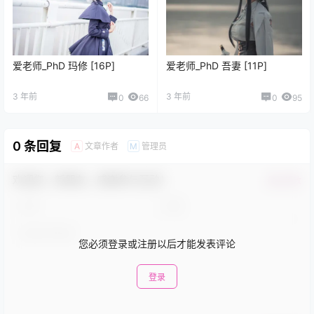
爱老师_PhD 玛修 [16P]
爱老师_PhD 吾妻 [11P]
3 年前
3 年前
0
66
0
95
0 条回复
文章作者
管理员
A
M
欢迎您，新朋友，感谢参与互动！
确认修改
您必须登录或注册以后才能发表评论
登录