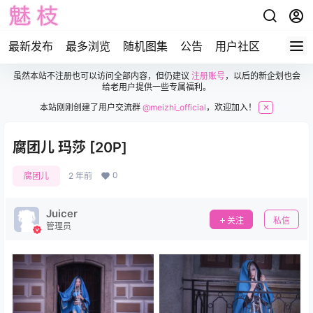
最新发布
最多浏览
随机图集
公告
用户社区
虽然本站不注册也可以访问全部内容，但仍建议
注册账号
，以后的新企划也会
给老用户提供一些专属福利。
本站刚刚创建了用户交流群
@meizhi_official
，欢迎加入！
✕
腐团儿 玛莎 [20P]
0
腐团儿
2 年前
Juicer
关注
私信
管理员