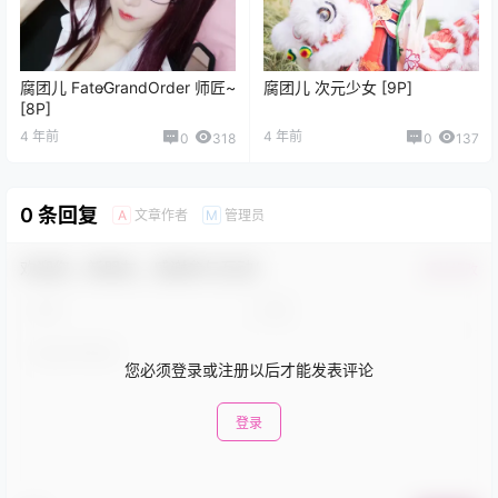
腐团儿 Fate∕GrandOrder 师匠~
腐团儿 次元少女 [9P]
[8P]
4 年前
4 年前
0
318
0
137
0 条回复
文章作者
管理员
A
M
欢迎您，新朋友，感谢参与互动！
确认修改
您必须登录或注册以后才能发表评论
登录