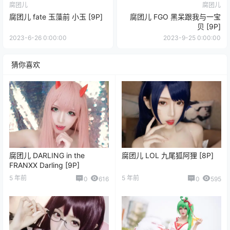
腐团儿
腐团儿
腐团儿 fate 玉藻前 小玉 [9P]
腐团儿 FGO 黑呆跟我与一宝
贝 [9P]
2023-6-26 0:00:00
2023-9-25 0:00:00
猜你喜欢
腐团儿 DARLING in the
腐团儿 LOL 九尾狐阿狸 [8P]
FRANXX Darling [9P]
5 年前
5 年前
0
616
0
595