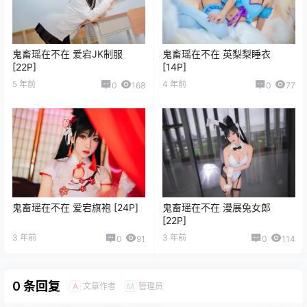
鬼畜瑶在不在 爱宕JK制服
鬼畜瑶在不在 英梨梨睡衣
[22P]
[14P]
5 年前
4 年前
0
168
0
77
鬼畜瑶在不在 爱宕旗袍 [24P]
鬼畜瑶在不在 漫展兔女郎
[22P]
3 年前
3 年前
0
91
0
114
0 条回复
文章作者
管理员
A
M