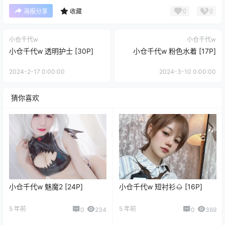
0
0
海报分享
收藏
小仓千代w
小仓千代w
小仓千代w 透明护士 [30P]
小仓千代w 粉色水着 [17P]
2024-2-17 0:00:00
2024-3-10 0:00:00
猜你喜欢
小仓千代w 魅魔2 [24P]
小仓千代w 短衬衫🌰 [16P]
5 年前
5 年前
0
234
0
369