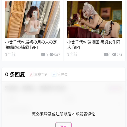
小仓千代w 最初の月の末の定
小仓千代w 微博图 黑贞女仆同
期購読の補償 [9P]
人 [9P]
3 年前
3 年前
0
547
0
251
0 条回复
文章作者
管理员
A
M
欢迎您，新朋友，感谢参与互动！
确认修改
您必须登录或注册以后才能发表评论