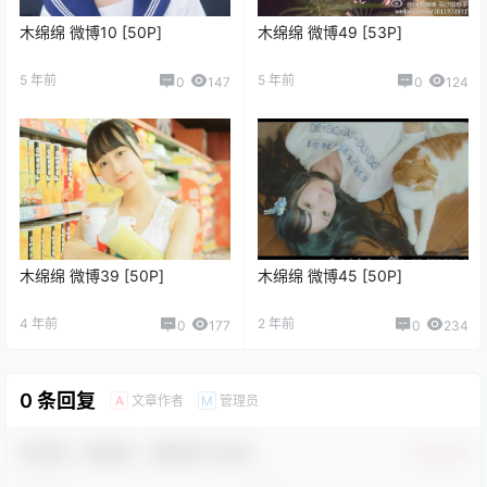
木绵绵 微博10 [50P]
木绵绵 微博49 [53P]
5 年前
5 年前
0
147
0
124
木绵绵 微博39 [50P]
木绵绵 微博45 [50P]
4 年前
2 年前
0
177
0
234
0 条回复
文章作者
管理员
A
M
欢迎您，新朋友，感谢参与互动！
确认修改