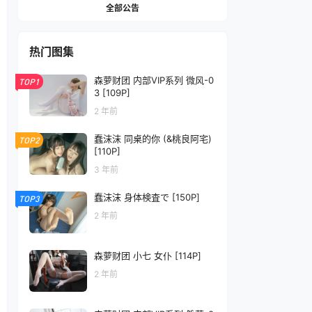
全部公告
热门图集
森萝财团 内部VIP系列 微风-0
TOP1
3 [109P]
2 年前
蠢沫沫 同桌的你 (&桃良阿宅)
TOP2
[110P]
3 年前
蠢沫沫 身体検査で [150P]
TOP3
2 年前
森萝财团 小七 女仆 [114P]
2 年前