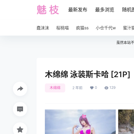
最新发布
最多浏览
随机
蠢沫沫
桜桃喵
疯猫ss
小仓千代w
蜜汁
虽然本站
木绵绵 泳装斯卡哈 [21P]
0
129
木绵绵
2 年前