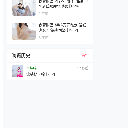
森萝财团 内部VIP系列 雏菊-0
4 灰丝死库水毛衣 [164P]
2 年前
森萝财团 AIKA万元私定 浴缸
少女 全裸泡泡浴 [158P]
3 年前
浏览历史
清空
木绵绵
13 秒前
泳装斯卡哈 [21P]