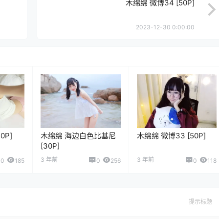
木绵绵 微博34 [50P]
2023-12-30 0:00:00
0P]
木绵绵 海边白色比基尼
木绵绵 微博33 [50P]
[30P]
3 年前
3 年前
0
185
0
256
0
118
提示标题