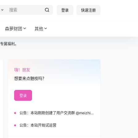
登录
快速注册
森萝财团
其他
专属福利。
嗨！朋友
想要来点魅枝吗？
登录
公告：
本站刚刚创建了用户交流群 @meizhi_official，欢迎加入！
公告：
本站开始试运营