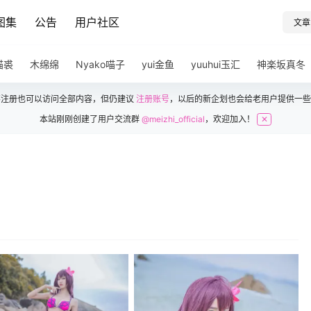
图集
公告
用户社区
文章
猫裘
木绵绵
Nyako喵子
yui金鱼
yuuhui玉汇
神楽坂真冬
不注册也可以访问全部内容，但仍建议
注册账号
，以后的新企划也会给老用户提供一些
本站刚刚创建了用户交流群
@meizhi_official
，欢迎加入！
✕