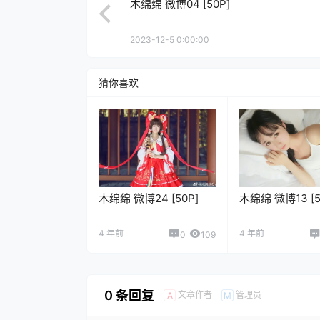
木绵绵 微博04 [50P]
2023-12-5 0:00:00
猜你喜欢
木绵绵 微博24 [50P]
木绵绵 微博13 [5
4 年前
4 年前
0
109
0 条回复
文章作者
管理员
A
M