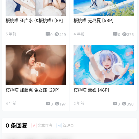
桜桃喵 死库水 (&桜桃喵) [8P]
桜桃喵 无尽夏 [58P]
5 年前
4 年前
0
419
0
375
桜桃喵 加藤惠 兔女郎 [29P]
桜桃喵 蕾姆 [48P]
4 年前
2 年前
0
197
0
390
0 条回复
文章作者
管理员
A
M