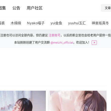
图集
公告
用户社区
文章
猫裘
木绵绵
Nyako喵子
yui金鱼
yuuhui玉汇
神楽坂真冬
不注册也可以访问全部内容，但仍建议
注册账号
，以后的新企划也会给老用户提供一些
本站刚刚创建了用户交流群
@meizhi_official
，欢迎加入！
✕