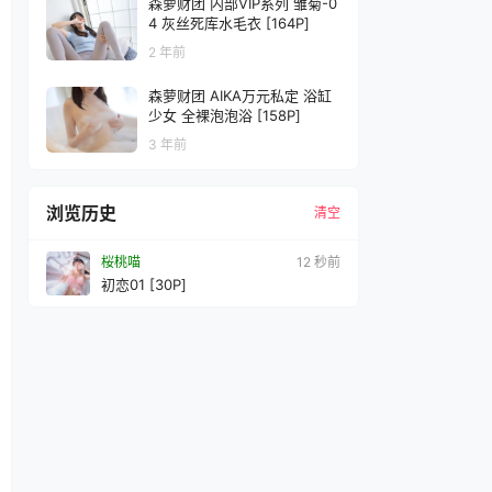
森萝财团 内部VIP系列 雏菊-0
4 灰丝死库水毛衣 [164P]
2 年前
森萝财团 AIKA万元私定 浴缸
少女 全裸泡泡浴 [158P]
3 年前
浏览历史
清空
桜桃喵
14 秒前
初恋01 [30P]