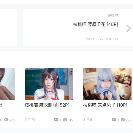
桜桃喵
桜桃喵 藤原千花 [48P]
2021-1-27 0:00:00
丝
桜桃喵 麻衣制服 [52P]
桜桃喵 来点兔子 [10P]
4 年前
3 年前
0
526
0
619
0
296