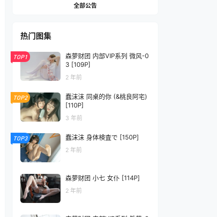
全部公告
热门图集
森萝财团 内部VIP系列 微风-0
TOP1
3 [109P]
2 年前
蠢沫沫 同桌的你 (&桃良阿宅)
TOP2
[110P]
3 年前
蠢沫沫 身体検査で [150P]
TOP3
2 年前
森萝财团 小七 女仆 [114P]
2 年前