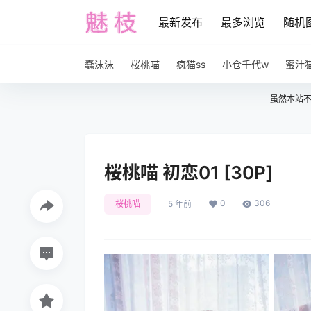
最新发布
最多浏览
随机
蠢沫沫
桜桃喵
疯猫ss
小仓千代w
蜜汁
虽然本站
桜桃喵 初恋01 [30P]
0
306
桜桃喵
5 年前