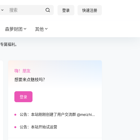
登录
快速注册
森萝财团
其他
专属福利。
嗨！朋友
想要来点魅枝吗？
登录
公告：
本站刚刚创建了用户交流群 @meizhi_official，欢迎加入！
公告：
本站开始试运营