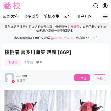
最新发布
最多浏览
随机图集
公告
用户社区
虽然本站不注册也可以访问全部内容，但仍建议
注册账号
，以后的新企划也会
给老用户提供一些专属福利。
本站刚刚创建了用户交流群
@meizhi_official
，欢迎加入！
✕
桜桃喵 喜多川海梦 魅魔 [66P]
0
桜桃喵
3 年前
Juicer
关注
私信
管理员