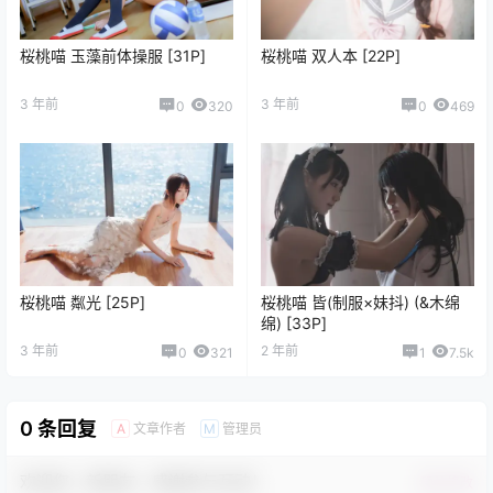
桜桃喵 玉藻前体操服 [31P]
桜桃喵 双人本 [22P]
3 年前
3 年前
0
320
0
469
桜桃喵 粼光 [25P]
桜桃喵 皆(制服×妹抖) (&木绵
绵) [33P]
3 年前
2 年前
0
321
1
7.5k
0 条回复
文章作者
管理员
A
M
欢迎您，新朋友，感谢参与互动！
确认修改