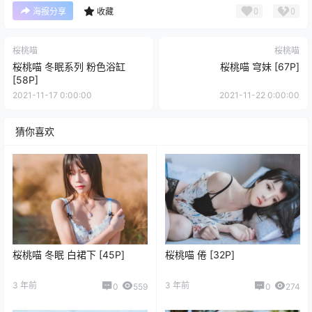
0
0
海报分享
收藏
桜桃喵
桜桃喵
桜桃喵 冬眠系列 粉色浴缸
桜桃喵 穹妹 [67P]
[58P]
2021-11-17 0:00:00
2021-11-22 0:00:00
猜你喜欢
桜桃喵 冬眠 白裙下 [45P]
桜桃喵 倦 [32P]
3 年前
3 年前
0
559
0
274