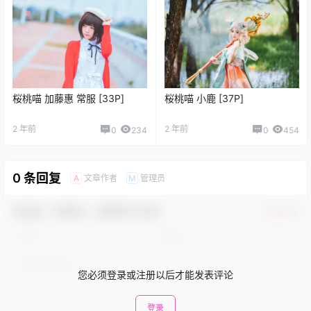
桜桃喵 加藤惠 常服 [33P]
桜桃喵 小鹿 [37P]
2 年前
2 年前
0
234
0
454
0 条回复
文章作者
管理员
A
M
欢迎您，新朋友，感谢参与互动！
确认修改
您必须登录或注册以后才能发表评论
登录