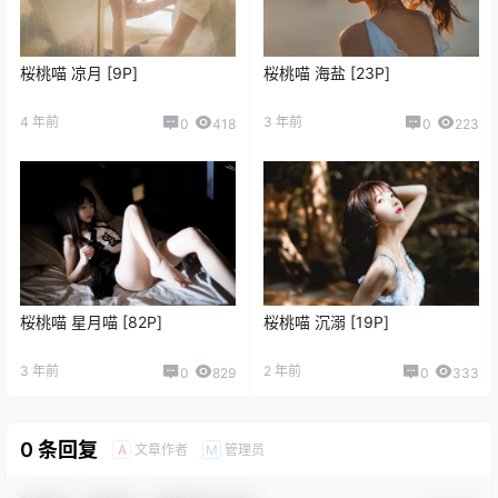
桜桃喵 凉月 [9P]
桜桃喵 海盐 [23P]
4 年前
3 年前
0
418
0
223
桜桃喵 星月喵 [82P]
桜桃喵 沉溺 [19P]
3 年前
2 年前
0
829
0
333
0 条回复
文章作者
管理员
A
M