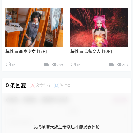
桜桃喵 画室少女 [17P]
桜桃喵 蔷薇恋人 [10P]
3 年前
3 年前
0
268
0
213
0 条回复
文章作者
管理员
A
M
欢迎您，新朋友，感谢参与互动！
确认修改
您必须登录或注册以后才能发表评论