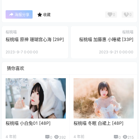
0
0
海报分享
收藏
桜桃喵
桜桃喵
桜桃喵 原神 珊瑚宫心海 [29P]
桜桃喵 加藤惠 小睡裙 [33P]
2023-9-7 0:00:00
2023-9-21 0:00:00
猜你喜欢
桜桃喵 小白兔01 [48P]
桜桃喵 冬眠 白裙上 [48P]
4 年前
4 年前
0
392
0
215