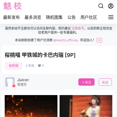
最新发布
最多浏览
随机图集
公告
用户社区
虽然本站不注册也可以访问全部内容，但仍建议
注册账号
，以后的新企划也会
给老用户提供一些专属福利。
本站刚刚创建了用户交流群
@meizhi_official
，欢迎加入！
✕
桜桃喵 甲铁城的卡巴内瑞 [9P]
0
桜桃喵
2 年前
Juicer
关注
私信
管理员