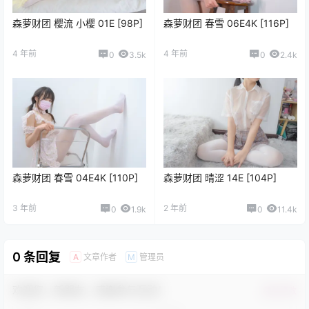
森萝财团 樱流 小樱 01E [98P]
森萝财团 春雪 06E4K [116P]
4 年前
4 年前
0
3.5k
0
2.4k
森萝财团 春雪 04E4K [110P]
森萝财团 晴涩 14E [104P]
3 年前
2 年前
0
1.9k
0
11.4k
0 条回复
文章作者
管理员
A
M
欢迎您，新朋友，感谢参与互动！
确认修改