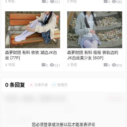
5 年前
5 年前
0
551
0
682
森萝财团 有料 依依 湖边JK白
森萝财团 有料 吸吸 铁轨边的
丝 [77P]
JK白丝美少女 [60P]
4 年前
3 年前
0
531
0
810
0 条回复
文章作者
管理员
A
M
欢迎您，新朋友，感谢参与互动！
确认修改
您必须登录或注册以后才能发表评论