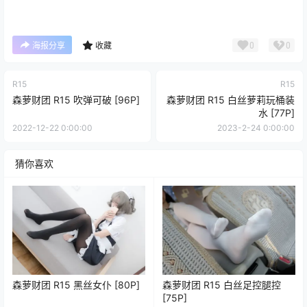
0
0
海报分享
收藏
R15
R15
森萝财团 R15 吹弹可破 [96P]
森萝财团 R15 白丝萝莉玩桶装
水 [77P]
2022-12-22 0:00:00
2023-2-24 0:00:00
猜你喜欢
森萝财团 R15 黑丝女仆 [80P]
森萝财团 R15 白丝足控腿控
[75P]