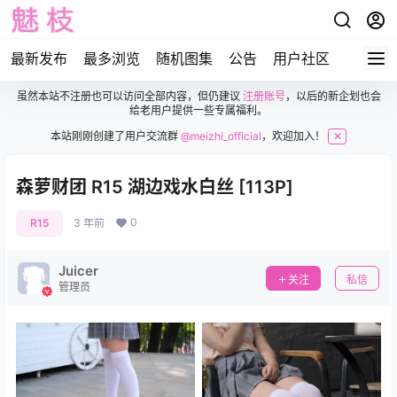
最新发布
最多浏览
随机图集
公告
用户社区
虽然本站不注册也可以访问全部内容，但仍建议
注册账号
，以后的新企划也会
给老用户提供一些专属福利。
本站刚刚创建了用户交流群
@meizhi_official
，欢迎加入！
✕
森萝财团 R15 湖边戏水白丝 [113P]
0
R15
3 年前
Juicer
关注
私信
管理员