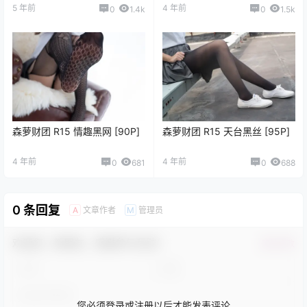
5 年前
4 年前
0
1.4k
0
1.5k
森萝财团 R15 情趣黑网 [90P]
森萝财团 R15 天台黑丝 [95P]
4 年前
4 年前
0
681
0
688
0 条回复
文章作者
管理员
A
M
欢迎您，新朋友，感谢参与互动！
确认修改
您必须登录或注册以后才能发表评论