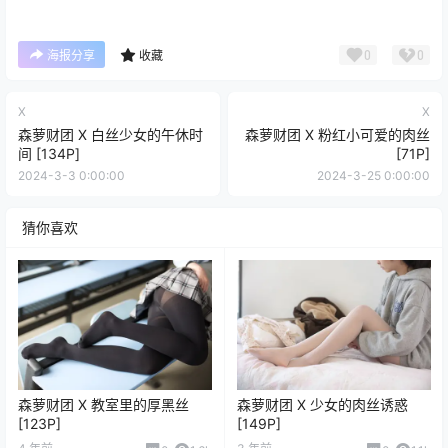
0
0
海报分享
收藏
X
X
森萝财团 X 白丝少女的午休时
森萝财团 X 粉红小可爱的肉丝
间 [134P]
[71P]
2024-3-3 0:00:00
2024-3-25 0:00:00
猜你喜欢
森萝财团 X 教室里的厚黑丝
森萝财团 X 少女的肉丝诱惑
[123P]
[149P]