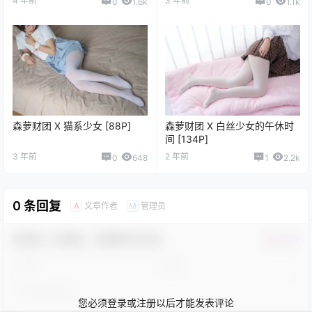
4 年前
3 年前
0
1.6k
0
1.1k
森萝财团 X 猫系少女 [88P]
森萝财团 X 白丝少女的午休时
间 [134P]
3 年前
2 年前
0
648
1
2.2k
0 条回复
文章作者
管理员
A
M
欢迎您，新朋友，感谢参与互动！
确认修改
您必须登录或注册以后才能发表评论