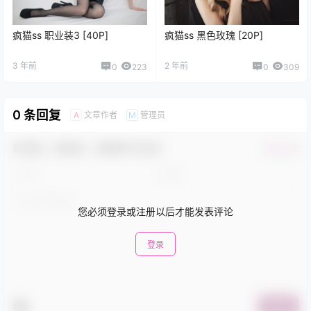
疯猫ss 职业装3 [40P]
疯猫ss 黑色玫瑰 [20P]
3 年前
2 年前
0
223
0
309
0 条回复
文章作者
管理员
A
M
欢迎您，新朋友，感谢参与互动！
确认修改
您必须登录或注册以后才能发表评论
登录
提交