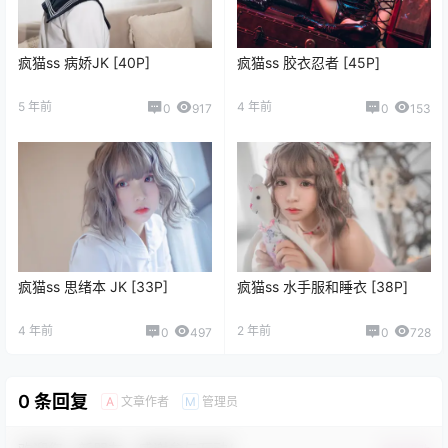
疯猫ss 病娇JK [40P]
疯猫ss 胶衣忍者 [45P]
5 年前
4 年前
0
917
0
153
疯猫ss 思绪本 JK [33P]
疯猫ss 水手服和睡衣 [38P]
4 年前
2 年前
0
497
0
728
0 条回复
文章作者
管理员
A
M