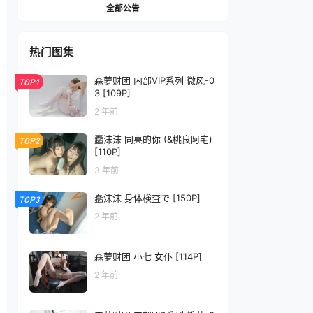
全部公告
热门图集
森萝财团 内部VIP系列 微风-0
TOP1
3 [109P]
2 年前
蠢沫沫 同桌的你 (&桃良阿宅)
TOP2
[110P]
3 年前
蠢沫沫 身体検査で [150P]
TOP3
2 年前
森萝财团 小七 女仆 [114P]
2 年前