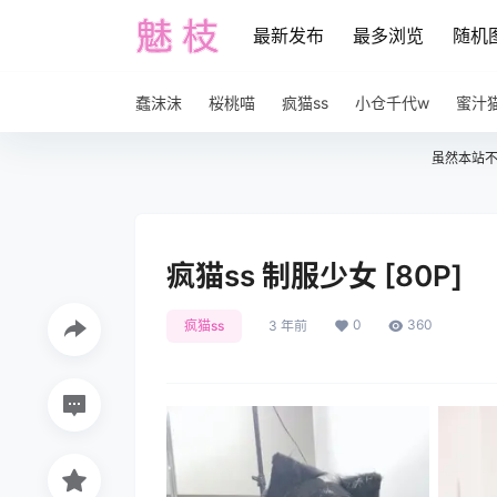
最新发布
最多浏览
随机
蠢沫沫
桜桃喵
疯猫ss
小仓千代w
蜜汁
虽然本站
疯猫ss 制服少女 [80P]
0
360
疯猫ss
3 年前