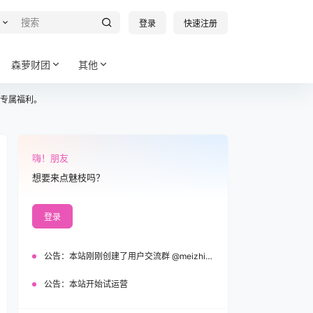
登录
快速注册
森萝财团
其他
专属福利。
嗨！朋友
想要来点魅枝吗？
登录
公告：
本站刚刚创建了用户交流群 @meizhi_official，欢迎加入！
公告：
本站开始试运营