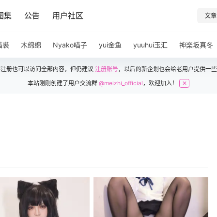
图集
公告
用户社区
文章
猫裘
木绵绵
Nyako喵子
yui金鱼
yuuhui玉汇
神楽坂真冬
不注册也可以访问全部内容，但仍建议
注册账号
，以后的新企划也会给老用户提供一些
本站刚刚创建了用户交流群
@meizhi_official
，欢迎加入！
✕