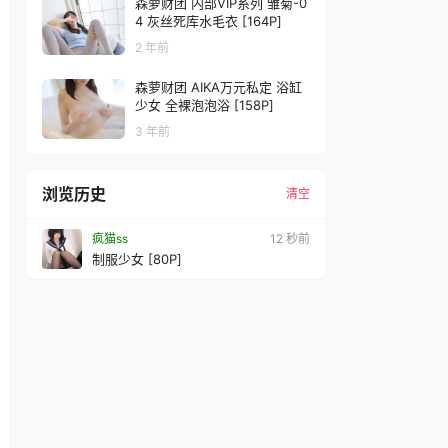
森萝财团 内部VIP系列 雏菊-0
4 灰丝死库水毛衣 [164P]
2 年前
森萝财团 AIKA万元私定 浴缸
少女 全裸泡泡浴 [158P]
3 年前
浏览历史
清空
疯猫ss
14 秒前
制服少女 [80P]