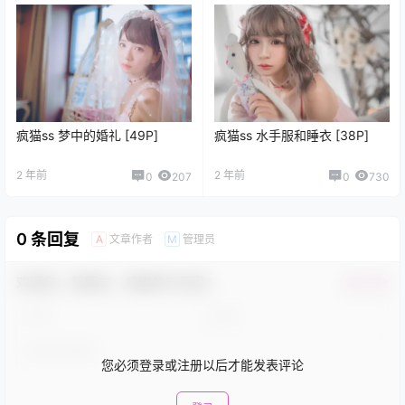
疯猫ss 梦中的婚礼 [49P]
疯猫ss 水手服和睡衣 [38P]
2 年前
2 年前
0
207
0
730
0 条回复
文章作者
管理员
A
M
欢迎您，新朋友，感谢参与互动！
确认修改
您必须登录或注册以后才能发表评论