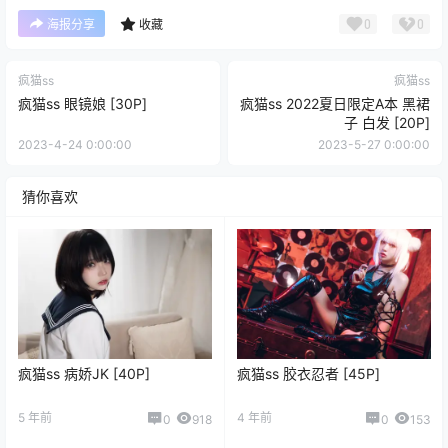
0
0
海报分享
收藏
疯猫ss
疯猫ss
疯猫ss 眼镜娘 [30P]
疯猫ss 2022夏日限定A本 黑裙
子 白发 [20P]
2023-4-24 0:00:00
2023-5-27 0:00:00
猜你喜欢
疯猫ss 病娇JK [40P]
疯猫ss 胶衣忍者 [45P]
5 年前
4 年前
0
918
0
153