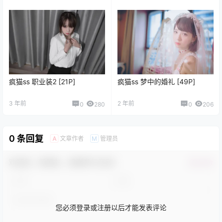
疯猫ss 职业装2 [21P]
疯猫ss 梦中的婚礼 [49P]
3 年前
2 年前
0
280
0
206
0 条回复
文章作者
管理员
A
M
欢迎您，新朋友，感谢参与互动！
确认修改
您必须登录或注册以后才能发表评论