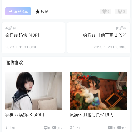
0
0
海报分享
收藏
疯猫ss
疯猫ss
疯猫ss 玛修 [40P]
疯猫ss 其他写真-2 [9P]
2023-1-11 0:00:00
2023-1-20 0:00:00
猜你喜欢
疯猫ss 病娇JK [40P]
疯猫ss 其他写真-7 [9P]
5 年前
3 年前
0
917
0
151