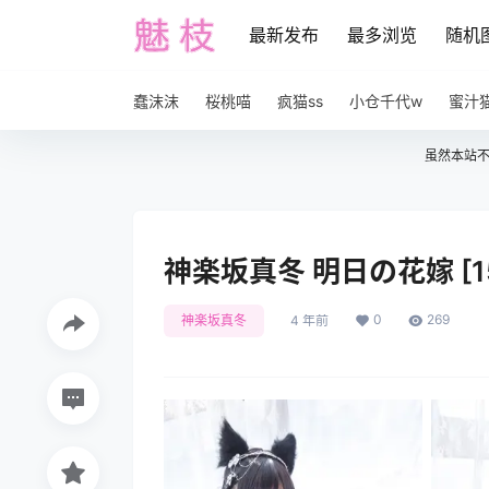
最新发布
最多浏览
随机
蠢沫沫
桜桃喵
疯猫ss
小仓千代w
蜜汁
虽然本站
神楽坂真冬 明日の花嫁 [15
0
269
神楽坂真冬
4 年前