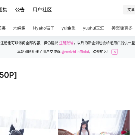
图集
公告
用户社区
文章
猫裘
木绵绵
Nyako喵子
yui金鱼
yuuhui玉汇
神楽坂真冬
不注册也可以访问全部内容，但仍建议
注册账号
，以后的新企划也会给老用户提供一些
本站刚刚创建了用户交流群
@meizhi_official
，欢迎加入！
✕
0P]