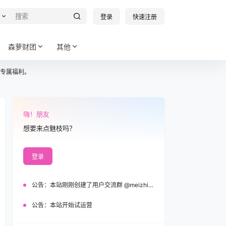
登录
快速注册
森萝财团
其他
专属福利。
嗨！朋友
想要来点魅枝吗？
登录
公告：
本站刚刚创建了用户交流群 @meizhi_official，欢迎加入！
公告：
本站开始试运营