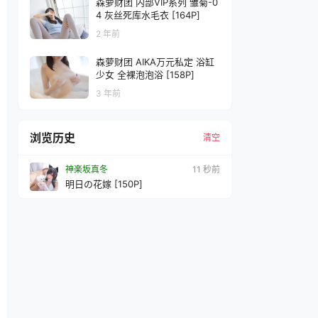
森萝财团 内部VIP系列 雏菊-0
4 灰丝死库水毛衣 [164P]
2 年前
森萝财团 AIKA万元私定 浴缸
少女 全裸泡泡浴 [158P]
3 年前
浏览历史
清空
神楽坂真冬
14 秒前
明日の花嫁 [150P]