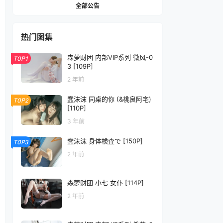
全部公告
热门图集
森萝财团 内部VIP系列 微风-0
TOP1
3 [109P]
2 年前
蠢沫沫 同桌的你 (&桃良阿宅)
TOP2
[110P]
3 年前
蠢沫沫 身体検査で [150P]
TOP3
2 年前
森萝财团 小七 女仆 [114P]
2 年前