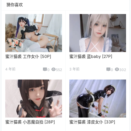
猜你喜欢
蜜汁猫裘 工作女仆 [50P]
蜜汁猫裘 蓝baby [27P]
4 年前
3 年前
0
552
0
302
蜜汁猫裘 小恶魔自拍 [28P]
蜜汁猫裘 漆皮女仆 [33P]