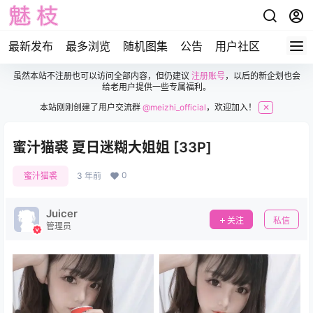
最新发布
最多浏览
随机图集
公告
用户社区
虽然本站不注册也可以访问全部内容，但仍建议
注册账号
，以后的新企划也会
给老用户提供一些专属福利。
本站刚刚创建了用户交流群
@meizhi_official
，欢迎加入！
✕
蜜汁猫裘 夏日迷糊大姐姐 [33P]
0
蜜汁猫裘
3 年前
Juicer
关注
私信
管理员