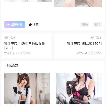
0
0
海报分享
收藏
蜜汁猫裘
蜜汁猫裘
蜜汁猫裘 小奶牛自拍版女仆
蜜汁猫裘 猫耳JK [40P]
[20P]
2024-2-29 0:00:00
2024-4-6 0:00:00
猜你喜欢