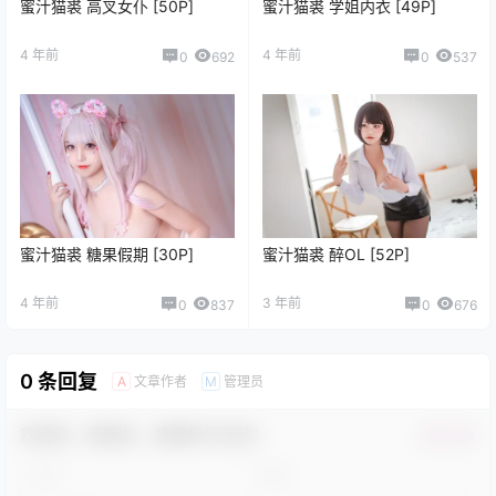
蜜汁猫裘 高叉女仆 [50P]
蜜汁猫裘 学姐内衣 [49P]
4 年前
4 年前
0
692
0
537
蜜汁猫裘 糖果假期 [30P]
蜜汁猫裘 醉OL [52P]
4 年前
3 年前
0
837
0
676
0 条回复
文章作者
管理员
A
M
欢迎您，新朋友，感谢参与互动！
确认修改