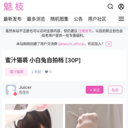
最新发布
最多浏览
随机图集
公告
用户社区
虽然本站不注册也可以访问全部内容，但仍建议
注册账号
，以后的新企划也会
给老用户提供一些专属福利。
本站刚刚创建了用户交流群
@meizhi_official
，欢迎加入！
✕
蜜汁猫裘 小白兔自拍档 [30P]
0
蜜汁猫裘
2 年前
Juicer
关注
私信
管理员