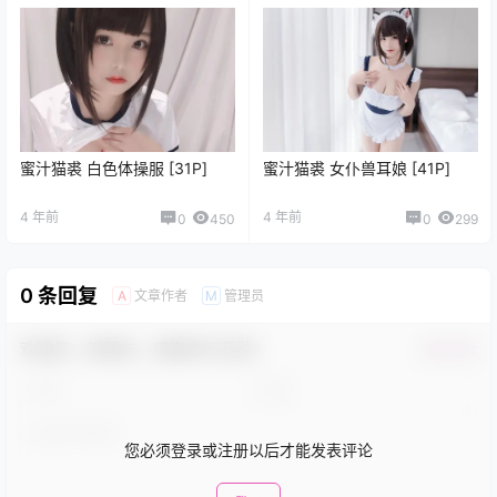
蜜汁猫裘 白色体操服 [31P]
蜜汁猫裘 女仆兽耳娘 [41P]
4 年前
4 年前
0
450
0
299
0 条回复
文章作者
管理员
A
M
欢迎您，新朋友，感谢参与互动！
确认修改
您必须登录或注册以后才能发表评论