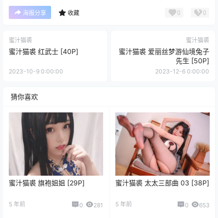
0
0
海报分享
收藏
蜜汁猫裘
蜜汁猫裘
蜜汁猫裘 红武士 [40P]
蜜汁猫裘 爱丽丝梦游仙境兔子
先生 [50P]
2023-10-9 0:00:00
2023-12-6 0:00:00
猜你喜欢
蜜汁猫裘 旗袍姐姐 [29P]
蜜汁猫裘 太太三部曲 03 [38P]
5 年前
5 年前
0
281
0
653