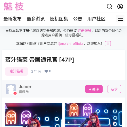
最新发布
最多浏览
随机图集
公告
用户社区
虽然本站不注册也可以访问全部内容，但仍建议
注册账号
，以后的新企划也会
给老用户提供一些专属福利。
本站刚刚创建了用户交流群
@meizhi_official
，欢迎加入！
✕
蜜汁猫裘 帝国通讯官 [47P]
0
蜜汁猫裘
2 年前
Juicer
关注
私信
管理员