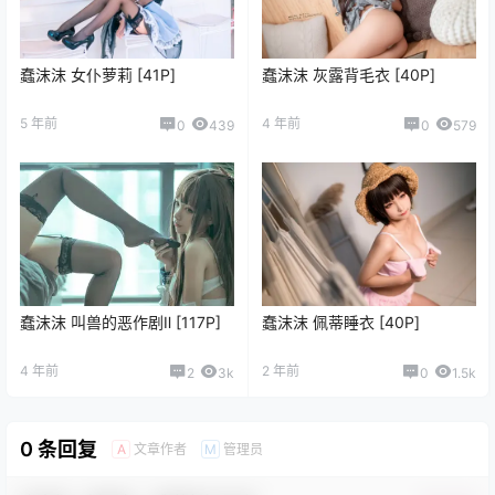
蠢沫沫 女仆萝莉 [41P]
蠢沫沫 灰露背毛衣 [40P]
5 年前
4 年前
0
439
0
579
蠢沫沫 叫兽的恶作剧Ⅱ [117P]
蠢沫沫 佩蒂睡衣 [40P]
4 年前
2 年前
2
3k
0
1.5k
0 条回复
文章作者
管理员
A
M