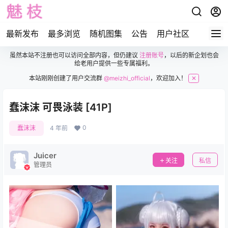
最新发布
最多浏览
随机图集
公告
用户社区
虽然本站不注册也可以访问全部内容，但仍建议
注册账号
，以后的新企划也会
给老用户提供一些专属福利。
本站刚刚创建了用户交流群
@meizhi_official
，欢迎加入！
✕
蠢沫沫 可畏泳装 [41P]
0
蠢沫沫
4 年前
Juicer
关注
私信
管理员