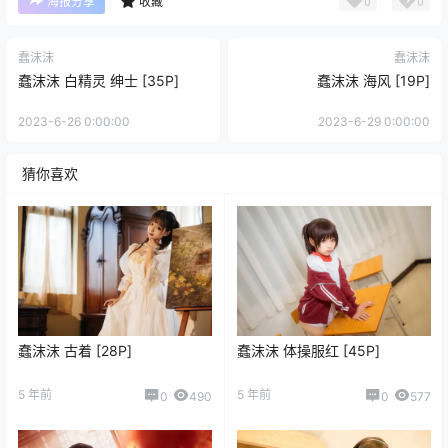
0
0
海报分享
收藏
蠢沫沫
蠢沫沫
蠢沫沫 白精灵 绅士 [35P]
蠢沫沫 海风 [19P]
2023-6-26 0:00:00
2023-6-29 0:00:00
猜你喜欢
蠢沫沫 古着 [28P]
蠢沫沫 体操服红 [45P]
5 年前
5 年前
0
490
0
577