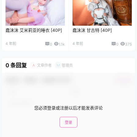
蠢沫沫 艾米莉亚的睡衣 [40P]
蠢沫沫 甘古特 [40P]
4 年前
4 年前
0
1.1k
0
375
0 条回复
文章作者
管理员
A
M
欢迎您，新朋友，感谢参与互动！
确认修改
您必须登录或注册以后才能发表评论
登录