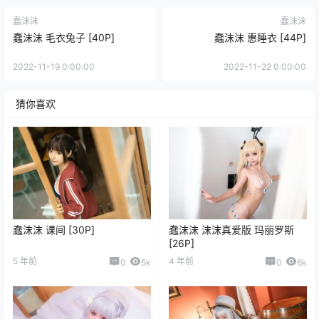
蠢沫沫
蠢沫沫
蠢沫沫 毛衣兔子 [40P]
蠢沫沫 惠睡衣 [44P]
2022-11-19 0:00:00
2022-11-22 0:00:00
猜你喜欢
蠢沫沫 课间 [30P]
蠢沫沫 沫沫真爱版 玛丽罗斯
[26P]
5 年前
4 年前
0
5k
0
6k