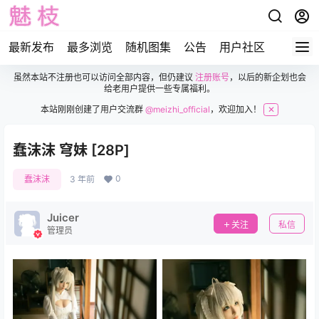
最新发布
最多浏览
随机图集
公告
用户社区
虽然本站不注册也可以访问全部内容，但仍建议
注册账号
，以后的新企划也会
给老用户提供一些专属福利。
本站刚刚创建了用户交流群
@meizhi_official
，欢迎加入！
✕
蠢沫沫 穹妹 [28P]
0
蠢沫沫
3 年前
Juicer
关注
私信
管理员