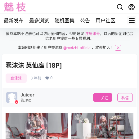
最新发布
最多浏览
随机图集
公告
用户社区
虽然本站不注册也可以访问全部内容，但仍建议
注册账号
，以后的新企划也会
给老用户提供一些专属福利。
本站刚刚创建了用户交流群
@meizhi_official
，欢迎加入！
✕
蠢沫沫 英仙座 [18P]
0
蠢沫沫
3 年前
Juicer
关注
私信
管理员