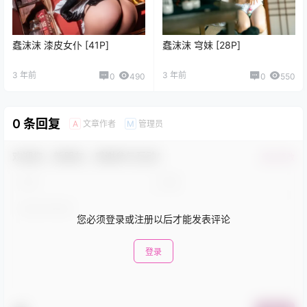
蠢沫沫 漆皮女仆 [41P]
蠢沫沫 穹妹 [28P]
3 年前
3 年前
0
490
0
550
0 条回复
文章作者
管理员
A
M
欢迎您，新朋友，感谢参与互动！
确认修改
您必须登录或注册以后才能发表评论
登录