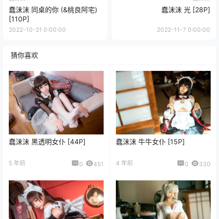
蠢沫沫 同桌的你 (&桃良阿宅)
蠢沫沫 光 [28P]
[110P]
2022-10-21 0:00:00
2022-11-7 0:00:00
猜你喜欢
蠢沫沫 黑透明女仆 [44P]
蠢沫沫 牛牛女仆 [15P]
5 年前
4 年前
0
451
0
330