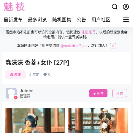
最新发布
最多浏览
随机图集
公告
用户社区
虽然本站不注册也可以访问全部内容，但仍建议
注册账号
，以后的新企划也会
给老用户提供一些专属福利。
本站刚刚创建了用户交流群
@meizhi_official
，欢迎加入！
✕
蠢沫沫 香菱+女仆 [27P]
0
蠢沫沫
4 年前
Juicer
关注
私信
管理员