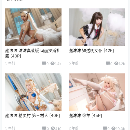
蠢沫沫 沫沫真爱版 玛丽罗斯礼
蠢沫沫 短透明女仆 [42P]
服 [40P]
5 年前
5 年前
0
1.4k
0
1.2k
蠢沫沫 精灵村 第三村人 [40P]
蠢沫沫 绵羊 [45P]
5 年前
2 年前
0
410
0
10.3k