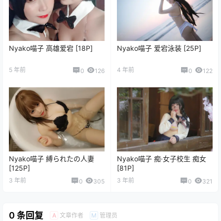
Nyako喵子 高雄爱宕 [18P]
Nyako喵子 爱宕泳装 [25P]
5 年前
4 年前
0
126
0
122
Nyako喵子 縛られたの人妻
Nyako喵子 痴·女子校生 痴女
[125P]
[81P]
3 年前
3 年前
0
305
0
321
0 条回复
文章作者
管理员
A
M